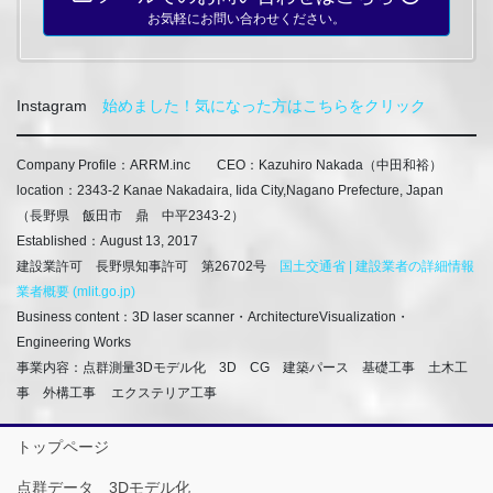
お気軽にお問い合わせください。
Instagram
始めました！気になった方はこちらをクリック
Company Profile：ARRM.inc CEO：Kazuhiro Nakada
（中田和裕）
location：2343-2 Kanae Nakadaira, Iida City,Nagano Prefecture, Japan
（長野県 飯田市 鼎 中平2343-2）
Established：August 13, 2017
建設業許可 長野県知事許可 第26702号
国土交通省 | 建設業者の詳細情報
業者概要 (mlit.go.jp)
Business content：3D laser scanner・ArchitectureVisualization・
Engineering Works
事業内容：点群測量3Dモデル化 3D CG 建築パース 基礎工事 土木工
事 外構工事
エクステリア工事
トップページ
点群データ 3Dモデル化