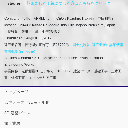
Instagram
始めました！気になった方はこちらをクリック
Company Profile：ARRM.inc CEO：Kazuhiro Nakada
（中田和裕）
location：2343-2 Kanae Nakadaira, Iida City,Nagano Prefecture, Japan
（長野県 飯田市 鼎 中平2343-2）
Established：August 13, 2017
建設業許可 長野県知事許可 第26702号
国土交通省 | 建設業者の詳細情報
業者概要 (mlit.go.jp)
Business content：3D laser scanner・ArchitectureVisualization・
Engineering Works
事業内容：点群測量3Dモデル化 3D CG 建築パース 基礎工事 土木工
事 外構工事
エクステリア工事
トップページ
点群データ 3Dモデル化
3D 建築パース
施工業務