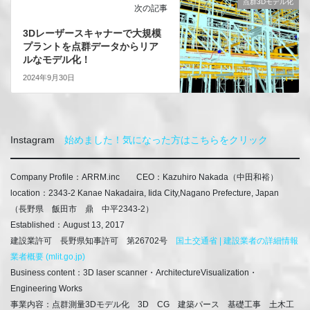
点群3Dモデル化
次の記事
3Dレーザースキャナーで大規模
プラントを点群データからリア
ルなモデル化！
2024年9月30日
Instagram
始めました！気になった方はこちらをクリック
Company Profile：ARRM.inc CEO：Kazuhiro Nakada
（中田和裕）
location：2343-2 Kanae Nakadaira, Iida City,Nagano Prefecture, Japan
（長野県 飯田市 鼎 中平2343-2）
Established：August 13, 2017
建設業許可 長野県知事許可 第26702号
国土交通省 | 建設業者の詳細情報
業者概要 (mlit.go.jp)
Business content：3D laser scanner・ArchitectureVisualization・
Engineering Works
事業内容：点群測量3Dモデル化 3D CG 建築パース 基礎工事 土木工